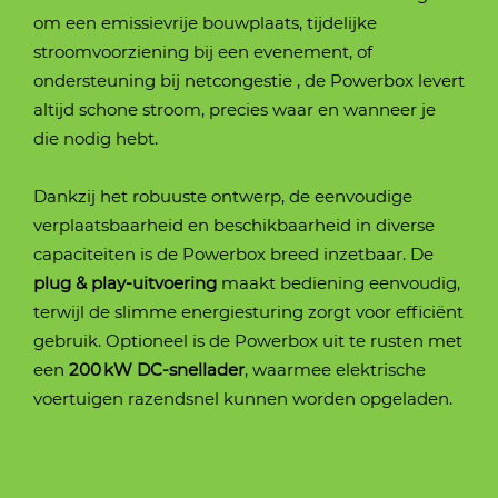
om een emissievrije bouwplaats, tijdelijke
(LifePO4)
(LifePO4)
(LifePO4)
(LifePO4)
(LifePO4)
(LifePO4)
stroomvoorziening bij een evenement, of
ondersteuning bij netcongestie , de Powerbox levert
Inzetduur
Inzetduur
Inzetduur
Inzetduur
Inzetduur
Inzetduur
10 uur
8 uur
10 uur
8 uur
9 uur
12 uur
(indicatie)
(indicatie)
(indicatie)
(indicatie)
(indicatie)
(indicatie)
altijd schone stroom, precies waar en wanneer je
die nodig hebt.
Bedrijfsgewicht
Bedrijfsgewicht
Bedrijfsgewicht
Bedrijfsgewicht
Bedrijfsgewicht
Bedrijfsgewicht
10500 kg
12400 kg
17300 kg
20310 kg
25600 kg
27900 kg
Dankzij het robuuste ontwerp, de eenvoudige
verplaatsbaarheid en beschikbaarheid in diverse
Rupsbreedte
Transport breedte
Transport breedte
Transport breedte
Transport breedte
Transportbreedte (op
450 mm
2990 mm
2450 mm
2490 mm
2530 mm
2990 mm
capaciteiten is de Powerbox breed inzetbaar. De
(10.00x20 banden)
(10.00x20 banden)
(10.00x20 banden)
(10.00x20 banden)
600mm rups)
plug & play-uitvoering
maakt bediening eenvoudig,
terwijl de slimme energiesturing zorgt voor efficiënt
Transport hoogte
Transport hoogte
Transport hoogte
Transport hoogte
Transport hoogte
Transport hoogte
2657 mm
3000 mm
3102 mm
3131 mm
3005 mm
3005 mm
gebruik. Optioneel is de Powerbox uit te rusten met
een
200 kW DC-snellader
, waarmee elektrische
voertuigen razendsnel kunnen worden opgeladen.
Max. werkbereik
Max. werkbereik
Max. werkbereik
Max. werkbereik
Max. werkbereik
Max. werkbereik
7530 mm
8720 mm
8670 mm
9750 mm
9865 mm
9865 mm