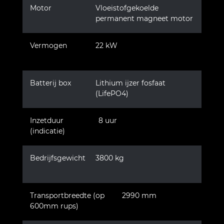
Motor
Vloeistofgekoelde
permanent magneet motor
Vermogen
22 kW
Batterij box
Lithium ijzer fosfaat
(LifePO4)
Inzetduur
8 uur
(indicatie)
Bedrijfsgewicht
3800 kg
Transportbreedte (op
2990 mm
600mm rups)