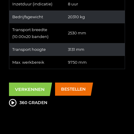
Inzetduur (indicatie)
8 uur
Bedrijfsgewicht
20310 kg
Transport breedte
2530 mm
(10.00x20 banden)
Transport hoogte
3131 mm
Max. werkbereik
9750 mm
VERKENNEN
BESTELLEN
360 GRADEN