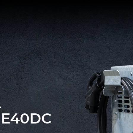
L
 E40DC