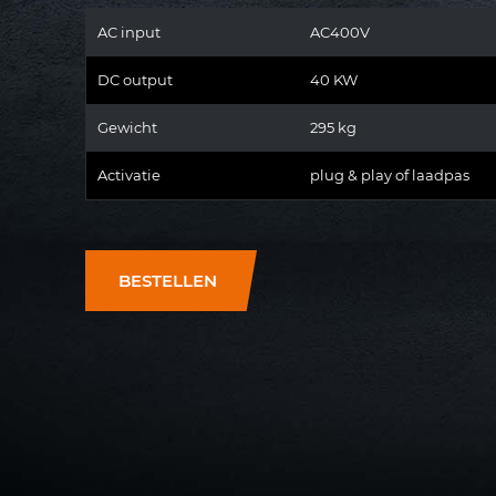
AC input
AC400V
DC output
40 KW
Gewicht
295 kg
Activatie
plug & play of laadpas
BESTELLEN