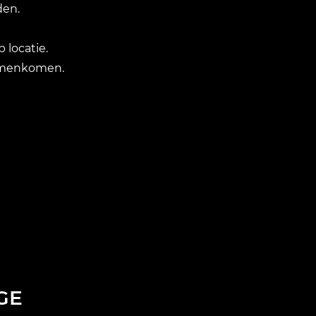
den.
 locatie.
samenkomen.
GE